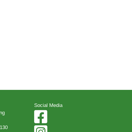
Social Media
ng
 130