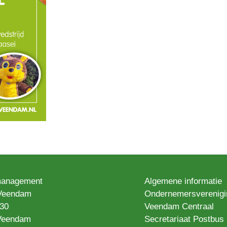
anagement
Algemene informatie
Veendam
Ondernemersverenigi
130
Veendam Centraal
Veendam
Secretariaat Postbus