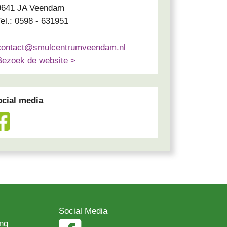
9641 JA Veendam
Tel.: 0598 - 631951
contact@smulcentrumveendam.nl
Bezoek de website >
cial media
Social Media
ng