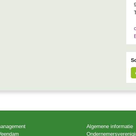
So
anagement
Algemene informatie
Veendam
Ondernemersverenigi